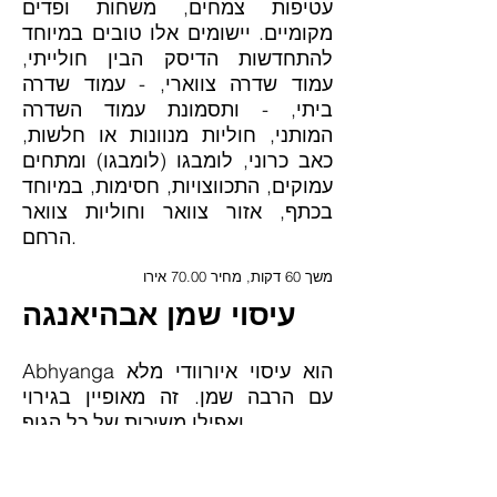
עטיפות צמחים, משחות ופדים
מקומיים. יישומים אלו טובים במיוחד
להתחדשות הדיסק הבין חולייתי,
עמוד שדרה צווארי, - עמוד שדרה
ביתי, - ותסמונת עמוד השדרה
המותני, חוליות מנוונות או חלשות,
כאב כרוני, לומבגו (לומבגו) ומתחים
עמוקים, התכווצויות, חסימות, במיוחד
בכתף, אזור צוואר וחוליות צוואר
הרחם.
משך 60 דקות, מחיר 70.00 אירו
עיסוי שמן אבהיאנגה
Abhyanga הוא עיסוי איורוודי מלא
עם הרבה שמן. זה מאופיין בגירוי
ואפילו משיכות של כל הגוף.
Abhyanga הוא טיפול עיסוי איורוודי.
לכן הוא מגיע מהודו, אם כי כבר לא