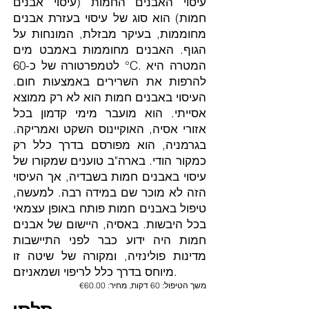
עיסוי האבנים החמות (עיסוי אבנים
חמות) הוא סוג של עיסוי בעזרת אבנים
מחוממות, בעיקר מבזלת, המונחות על
הגוף. האבנים מחוממות באמבט מים
לטמפרטורה של כ-60 °C. המטרה היא
להרפות את השרירים באמצעות חום.
העיסוי באבנים חמות הוא לא רק ממוצא
אסייתי. הוא מועבר מימי קדמון בכל
אזורי אסיה, האוקיינוס השקט ואמריקה.
בגרמניה, הוא מפורסם בדרך כלל רק
כמקור הודי. בארה"ב טוענים שמקורו של
עיסוי באבנים חמות בשבדיה, אך העיסוי
הזה לא מוכר שם במידה רבה. למעשה,
טיפול באבנים חמות פותח באופן עצמאי
בכל היבשות. באסיה, היישום של אבנים
חמות היה ידוע כבר לפני התיישבות
מדינות פולינזיה, ומקורה של שיטה זו
מיוחס בדרך כלל לריפוי ושמאניזם.
משך הטיפול: 60 דקות, מחיר: €60.00