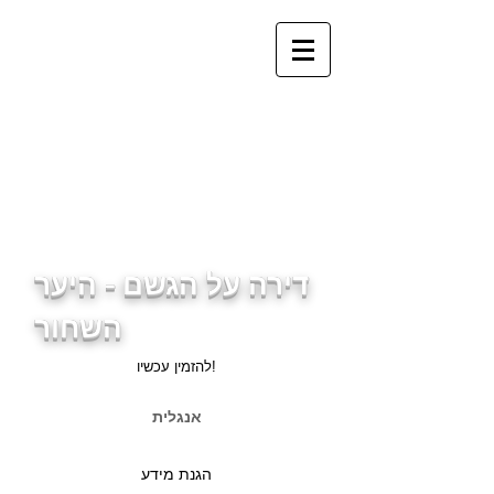
info@ferienwohnung.holiday
_cc781905-5cde-3194-
bb3b-
136bad5cf581d3cd5cf589d
3cd5cf589d3cf503d5cf589
d5cf589d3cf503d5cf59d5cf
59d3d5cf589d3cf59b3d5cf
589
דירה על הגשם - היער
השחור
להזמין עכשיו!
אנגלית
הגנת מידע