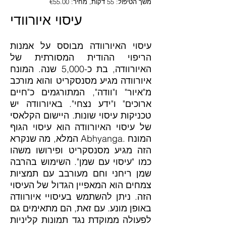
משך הטיפול: 55 דקות, מחיר: €55.00
עיסוי איורוודי
עיסוי האיורוודה מבוסס על אמנות
הריפוי ההודית המסורתית של
האיורוודה, בת כ-5,000 שנה. המונח
איורוודה מגיע מסנסקריט והוא מורכב
מ"איור" ו"וודה", המתורגמים כ"חיים
ארוכים" ו"ידע נצחי". באיורוודה יש
טכניקות עיסוי שונות. היישום הקלאסי
של עיסוי האיורוודה הוא עיסוי הגוף
המלא, מה שנקרא Abhyanga. המונח
הזה מגיע מסנסקריט ופירושו משהו
כמו "עיסוי עם שמן". השימוש בהרבה
שמן ריחני וחם מעורבב עם תמציות
צמחים הוא המאפיין הגדול של העיסוי
הזה. ניתן להשתמש בעיסויי איורוודה
באופן מונע. עם זאת, הם מתאימים גם
לפעולה ממוקדת נגד תמונות קליניות