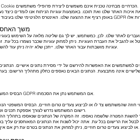
נתוני המשתמש שנאספים על ידי קובצי Cookie הכרחיים מבחינה טכנית אינם משמשים ליצירת פרופילי משתמשים.
 איכות האתר שלנו ואת תוכנו. באמצעות עוגיות הניתוח אנו לומדים כיצד נעש
משך האחסון
ל או להגביל את העברת העוגיות. ניתן למחוק עוגיות שכבר נשמרו בכל עת. זה
עוגיות מושבתות עבור האתר שלנו, ייתכן שלא יהיה ניתן עוד להשתמש בכל הפונקציות של האתר במלואן.
ים למשתמשים את האפשרות להירשם על ידי מסירת נתונים אישיים. הנתונים 
הבסיס המשפטי לעיבוד הנתונים הוא סעיף 6(1)(א) GDPR אם המשתמש נתן את הסכמתו.
רישום המשתמש נדרש לצורך אספקת תכנים ושירותים מסוימים באתר האינטרנט שלנו.
עוד להשגת המטרה שלשמה נאספו. זה המקרה של הנתונים שנאספו בתהליך 
טל את הרישום בכל עת. אתה יכול לשנות את הנתונים המאוחסנים עליך בכל
או לביצוע צעדים טרום חוזיים, ניתן למחוק את הנתונים בטרם עת רק אם אין התחייבויות חוזיות או משפטיות להיפך.