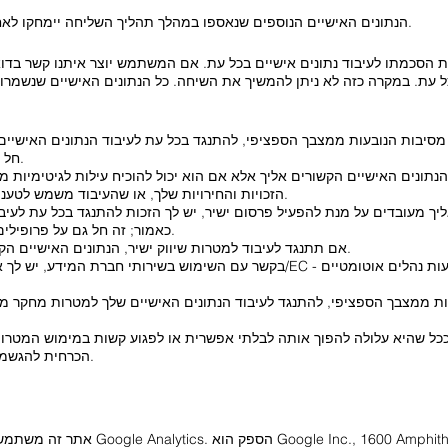
הנתונים האישיים הנוספים שנאספו במהלך תהליך השליחה יימחקו לאחר תקופה של שבעה ימים לכל המאוחר.
סכמתו לעיבוד נתונים אישיים בכל עת. אם המשתמש יוצר איתנו קשר בדוא"
חל גם על פרופיל המבוסס על הוראות אלה.
תונים האישיים הקשורים אליך אלא אם הוא יכול להוכיח עילות לגיטימיות מ
הזכויות והחירויות שלך, או שהעיבוד משמש לטענה, לממש או להגן על תביעות משפטיות.
יך מעובדים על מנת להפעיל פרסום ישיר, יש לך הזכות להתנגד בכל עת לעיב
כאמור; זה חל גם על פרופילים במידה שהוא משויך לפרסום ישיר כזה.
אם תתנגד לעיבוד למטרות שיווק ישיר, הנתונים האישיים הקשורים אליך לא יעובדו עוד למטרות אלו.
ות ממצבך הספציפי, להתנגד לעיבוד הנתונים האישיים שלך למטרות מחקר מד
 ככל שהיא עלולה להפוך אותה לבלתי אפשרית או לפגוע קשות במימוש המטר
הכרחית להגשמת המטרות המחקריות או הסטטיסטיות.
אתר זה משתמש בפונקציות של שירות ניתוח 