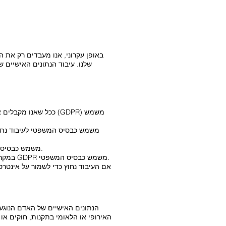
באופן עקרוני, אנו מעבדים רק את 
שלנו. עיבוד הנתונים האישיי
ככל שעיבוד נתונים אישיים נחוץ כדי למלא חובה משפטית שהחברה שלנו כפופה לה, סעיף 6 (1) (ג) GDPR משמש כבסיס המשפטי.
במקרה שאינטרסים חיוניים של נושא הנתונים או של אדם טבעי אחר מחייבים עיבוד של נתונים אישיים, סעיף 6, סעיף 1, ד GDPR משמש כבסיס המשפטי.
אם העיבוד נחוץ כדי לשמור על אינטרס
הנתונים האישיים של האדם הנוגע 
האירופי או הלאומי בתקנות, חוקים א