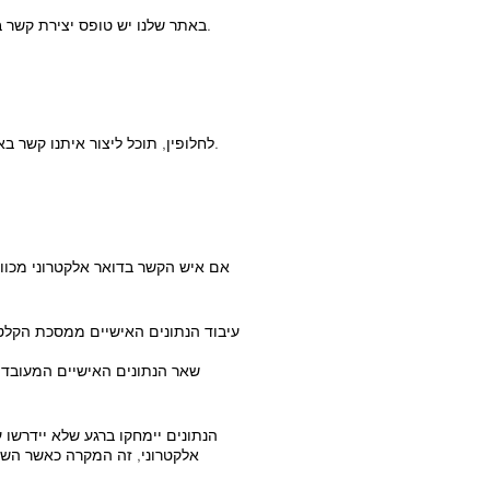
באתר שלנו יש טופס יצירת קשר בו ניתן ליצור קשר אלקטרוני. אם משתמש ינצל את האפשרות הזו, הנתונים שהוזנו במסכת הקלט ישודרו אלינו ויישמרו.
לחלופין, תוכל ליצור איתנו קשר באמצעות כתובת המייל שסופקה. במקרה זה, הנתונים האישיים של המשתמש המועברים עם הדואר האלקטרוני יישמרו.
עיבוד הנתונים האישיים ממסכת הקלט 
שאר הנתונים האישיים המעובד
הנתונים יימחקו ברגע שלא יידרשו
אלקטרוני, זה המקרה כאשר הש