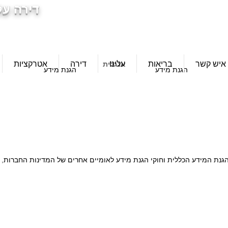
דירה על
info@ferienwohnung.holiday
_cc7
136bad5cf581d3cd5cf589d3cd5
3d5cf589d5cf589d3cf503d5cf59
f589d3c
איש קשר
בריאות
עלינו
דירה
אטרקציות
אנגלית
הגנת מידע
הגנת מידע