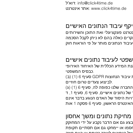
info@click4time.de
דוא"ל:
www.click4time.de
אתר אינטרנט:
קף עיבוד הנתונים האישיים
רנט פונקציונלי ואת התוכן והשירותים
קרים כאלה בהם לא ניתן לקבל הסכמה
פטי לעיבוד נתונים אישיים
בוד נתונים אישיים, סעיף 6 (1) (א) של תקנת הגנת המידע הכללית של האיחוד האירופי (GDPR) משמש
כבסיס המשפטי.
סעיף 6 (1) (ב) GDPR משמש כבסיס המשפטי לעיבוד נתונים אישיים הנדרשים למילוי חוזה שהנושא המידע צד לו. זה חל גם על פעולות עיבוד הנחוצות
לביצוע צעדים טרום חוזיים.
רויות היסוד של האדם הנוגע בדבר אינם
מחיקת נתונים ומשך אחסון
בצע גם אם הדבר נקבע על ידי המחוקק
חסמו או יימחקו גם אם תסתיים תקופת