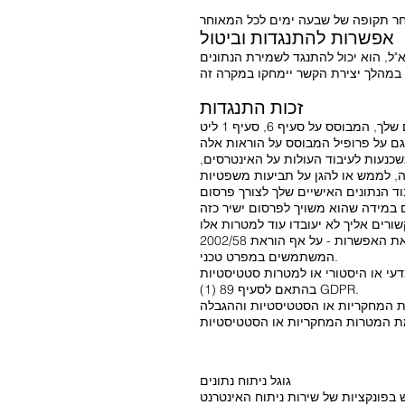
אפשרות להתנגדות וביטול
ל, הוא יכול להתנגד לשמירת הנתונים
זכות התנגדות
יש לך את הזכות, מסיבות הנובעות ממצבך הספציפי, להתנגד בכל עת לעיבוד הנתונים האישיים שלך, המבוסס על סעיף 6, סעיף 1 ליט. e או f GDPR; זה
שכנעות לעיבוד העולות על האינטרסים,
וד הנתונים האישיים שלך לצורך פרסום
בקשר עם השימוש בשירותי חברת המידע, יש לך את האפשרות - על אף הוראת 2002/58/EC - לממש את זכותך להתנגד באמצעות נהלים אוטומטיים
המשתמשים במפרט טכני.
עי או היסטורי או למטרות סטטיסטיות
בהתאם לסעיף 89 (1) GDPR.
ות המחקריות או הסטטיסטיות וההגבלה
גוגל ניתוח נתונים
האינטרנט Google Analytics. הספק הוא Google Inc., 1600 Amphitheatre Parkway Mountain View, CA