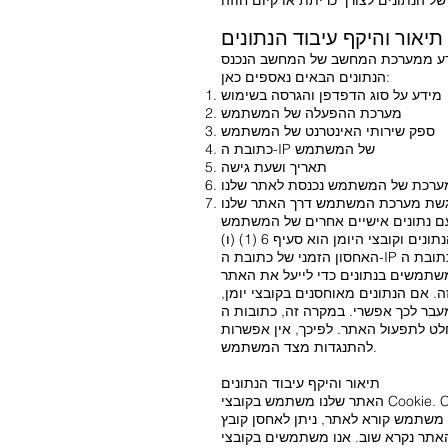
תיאור והיקף עיבוד הנתונים
הנתונים הבאים נאספים כאן:
מידע על סוג הדפדפן והגרסה בשימוש
מערכת ההפעלה של המשתמש
ספק שירותי האינטרנט של המשתמש
כתובת ה-IP של המשתמש
תאריך ושעת גישה
רכת של המשתמש נכנסת לאתר שלנו
גשת מערכת המשתמש דרך האתר שלנו
האחסון הזמני של כתובת ה-IP על ידי המערכת הכרחי על מנת לאפשר מסירת האתר למחשב המשתמש. לשם כך, כתובת ה-IP של המשתמש חייבת
משתמשים בנתונים כדי לייעל את האתר
 אם הנתונים מאוחסנים בקובצי יומן,
בות ה-IP של המשתמשים נמחקות או מנוכרות כך שלא ניתן עוד
לט לתפעול האתר. לפיכך, אין אפשרות
להתנגדות מצד המשתמש.
תיאור והיקף עיבוד הנתונים
האתר שלנו משתמש בקובצי Cookie. Cookies הם קבצי טקסט המאוחסנים בדפדפן האינטרנט או על ידי דפדפן האינטרנט במערכת המחשב של המשתמש.
ורא לאתר, ניתן לאחסן קובץ Cookie במערכת ההפעלה של המשתמש. קובץ Cookie זה מכיל מחרוזת תווים אופיינית המאפשרת לזהות את
ובצי Cookie כדי להפוך את האתר שלנו לידידותי יותר למשתמש. חלק מהרכיבים באתר שלנו