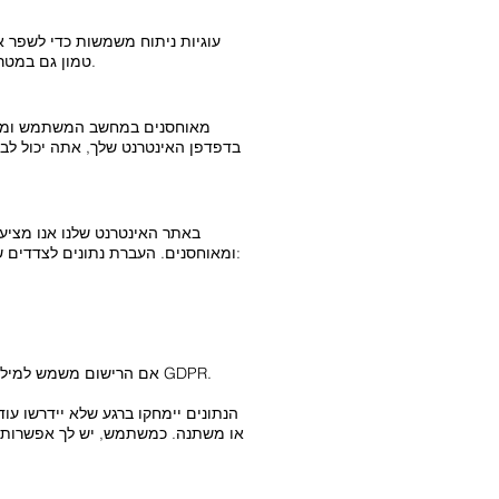
עוגיות ניתוח משמשות כדי לשפר את
באופן רציף את ההצעה שלנו. האינטרס הלגיטימי שלנו בעיבוד נתונים אישיים בהתאם לסעיף 6 (1) (ו) GDPR טמון גם במטרות אלו.
בדפדפן האינטרנט שלך, אתה יכול לבט
באתר האינטרנט שלנו אנו מציע
ומאוחסנים. העברת נתונים לצדדים שלישיים אינה מתבצעת. הנתונים הבאים נאספים כחלק מתהליך הרישום: בעת ההרשמה נשמרים גם הנתונים הבאים:
אם הרישום משמש למילוי חוזה שהמשתמש צד לו או לביצוע צעדים טרום חוזיים, הבסיס המשפטי הנוסף לעיבוד הנתונים הוא סעיף 6 (1) (ב) GDPR.
הנתונים יימחקו ברגע שלא יידרשו 
או משתנה. כמשתמש, יש לך אפשרות לב