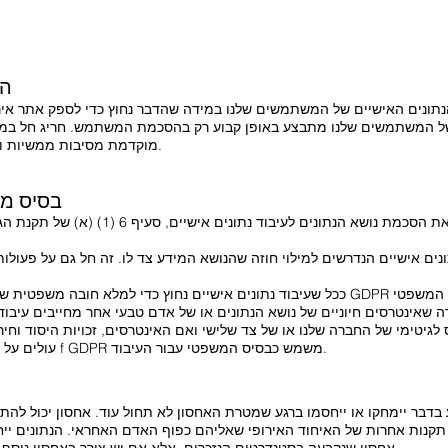
הי
הנתונים האישיים של המשתמשים שלנו במידה שהדבר נחוץ כדי לספק אתר אינט
ם של המשתמשים שלנו מתבצע באופן קבוע רק בהסכמת המשתמש. חריג חל במ
מוקדמת מסיבות ממשיות ועיבוד הנתונים מותר על פי הוראות חוק.
בסיס מש
ככל שאנו מקבלים את הסכמת נושא הנתונים לעי
 לגיטימי של החברה שלנו או של צד שלישי ואם האינטרסים, זכויות היסוד וחי
עולים על האינטרס הראשון, סעיף 6 פסקה 1 אות f GDPR משמש כבסיס המשפטי עבור העיבוד.
בדבר יימחקו או ייחסמו ברגע שמטרת האחסון לא תחול עוד. אחסון יכול להת
ו תקנות אחרות של האיחוד האירופי שאליהם כפוף האדם האחראי. הנתונים יי