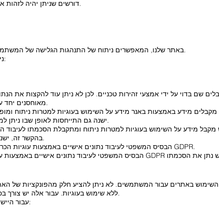
דורשים שניתן יהיה לזהות את הדפדפן המתקשר גם לאחר שינוי דף.
אנו משתמשים גם בקובצי Cookie באתר שלנו, המאפשרים ניתוח של התנהגות הגלישה של המשתמשים.
ניתן להעביר את הנתונים הבאים בדרך זו:
ים שם בדוי על ידי אמצעי זהירות טכניים. לכן לא ניתן עוד להקצות את הנ
מאוחסנים יחד עם נתונים אישיים אחרים של המשתמש.
בלים מידע באמצעות באנר מידע על השימוש בעוגיות למטרות ניתוח ומופני
ישנה גם התייחסות לאופן שבו ניתן למנוע אחסון של עוגיות בהגדרות הדפדפן.
קבל מידע על השימוש בעוגיות למטרות ניתוח ומתקבלת הסכמתו לעיבוד ה
בהקשר זה, ישנה התייחסות גם להצהרת הגנת מידע זו.
הבסיס המשפטי לעיבוד נתונים אישיים באמצעות עוגיות הכרחיות מבחינה טכנית הוא סעיף 6 (1) (ו) GDPR.
ללא שימוש בעוגיות. עבור אלה יש צורך בכך שהדפדפן יזוהה גם לאחר שינוי עמוד.
אנו זקוקים לקובצי Cookie עבור היישומים הבאים: