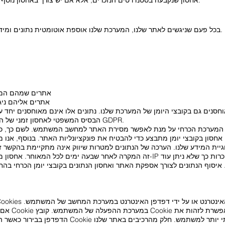
אחסון שנקבעה בסטנדרטים הנזכרים, אלא אם יש צורך באחסון נוסף של הנתונים לצורך כריתת או קיום חוזה.
בכל פעם שניגשים לאתר שלנו, המערכת שלנו אוספת אוטומטית נתונים ומידע ממערכת המחשב של המחשב הנכנס.
אתרים שמהם המע
אתרים אליהם ני
הבסיס המשפטי לאחסון זמני של הנתונים וקובצי היומן הוא סעיף 6 (1) (ו) GDPR.
סון בקובצי יומן מתבצע כדי להבטיח את פונקציונליות האתר. בנוסף, אנו 
ית המידע שלנו. הערכה של הנתונים למטרות שיווק אינה מתקיימת בהקשר זה.
זה המקרה לאחר שבעה ימים לכל המאוחר. אחסון מעבר לכך אפשרי. במקרה זה, כתו
יסוף הנתונים לצורך אספקת האתר ואחסון הנתונים בקובצי יומן הכרחי בהח
אם משתמש ק
הדפדפן בבירור כאשר האתר נקרא שוב. אנו משתמשים בק