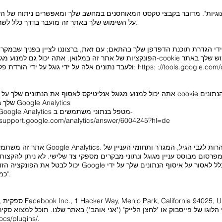
גיות". מדובר בקבצי טקסט המאוחסנים במחשב שלך ומאפשרים ניתוח של השי
ה-cookie על השימוש שלך באתר זה מועבר בדרך כלל לשרת גוגל בארה"ב ומאוחסן שם.
 ידי הגדרת תוכנת הדפדפן שלך בהתאם; עם זאת, ברצוננו לציין בפניך שבמק
הפונקציות של אתר זה במלואן. אתה יכול גם למנוע מגוגל לאסוף את הנתונים שנוצרו על י
ין בקישור הבא והתקן: https: ://tools.google.com/dlpage/gaoptout?hl=de
אתה יכול למנוע מגוגל אנליטיקס לאסוף את הנתונים שלך על ידי לחיצה על הקישור הבא. תוגד
שלך בביקורים עתידיים באתר זה: השבת את Google Analytics
תוכל למצוא מידע נוסף על האופן שבו Google Analytics מטפל בנתוני משתמשים ב-
//support.google.com/analytics/answer/6004245?hl=de
אתר זה משתמש בפונקציית "מאפיינים דמוגר
פרסום מבוסס עניין מגוגל ונתוני מבקרים מספקי צד שלישי. לא ניתן להקצות
יכול לבטל את הפונקציה הזו בכל עת דרך הגדרות המודעות בחש
כמתואר בנקודה "התנגדות לאיסוף נתונים".
cs/plugins/.