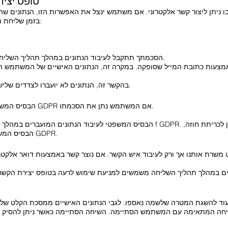
טופס יציר
בזמן שליחת ההודעה, מאוחסנים גם הנתונים הבאים:
הסכמתך תתקבל לעיבוד הנתונים במהלך תהליך השליחה ותינתן הפניה להצהרת הגנת מידע זו.
בהקשר זה, הנתונים לא יועברו לצדדים שלישיים. הנתונים ישמשו רק לעיבוד השיחה.
הבסיס המשפטי לעיבוד הנתונים הוא סעיף 6(1)(א) GDPR אם המשתמש נתן את הסכמתו.
הבסיס המשפטי הנוסף לעיבוד הוא סעיף 6 (1) (ב) GDPR.
משרת אותנו אך ורק לעיבוד איש הקשר. אם נוצר קשר באמצעות דואר אלקטרונ
ים במהלך תהליך השליחה משמשים למניעת שימוש לרעה בטופס יצירת הקשר
 עוד להשגת המטרה שלשמה נאספו. לגבי הנתונים האישיים ממסכת הקלט של 
יחה המתאימה עם המשתמש הסתיימה. השיחה הסתיימה כאשר ניתן להסיק מה