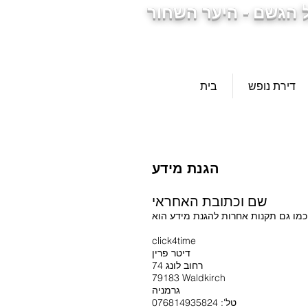
 הגשם - היער השחור
דירת נופש
בית
הגנת מידע
שם וכתובת האחראי
click4time
דיטר פרין
רחוב לונג 74
79183 Waldkirch
גרמניה
טל': 076814935824