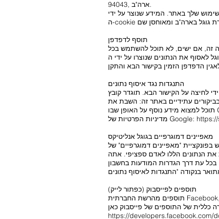
94043, ארה"ב.
מוש שלך באתר. המידע שנוצר על ידי
תוסף לדפדפן
רה זה, אם ישים, לא תוכל להשתמש בכל
די ה-cookie וקשורים לשימוש שלך באתר (כולל כתובת ה-IP שלך)
התנגדות נגד איסוף נתונים
ר קובץ cookie לביטול הסכמה כדי למנוע את איסוף הנתונים
https:
מדיניות הפרטיות של Google:
מאפיינים דמוגרפיים בגוגל אנליטיקס
פיים" של Google Analytics. זה מאפשר ליצור דוחות המכילים הצהרות לגבי הגיל, המגדר ותחומי העניין של
 את הנתונים הללו לאדם ספציפי. אתה
בון Google שלך או בדרך כלל לאסור על איסוף הנתונים שלך על ידי Google Analytics
תוספים לפייסבוק (כפתור לייק)
תוספים מהרשת החברתית Facebook, ספקית Facebook Inc., 1 Hacker Way, Menlo Park, California 94025, USA, משולבים באתר שלנו. אתה יכול
https://developers.facebook.com/do