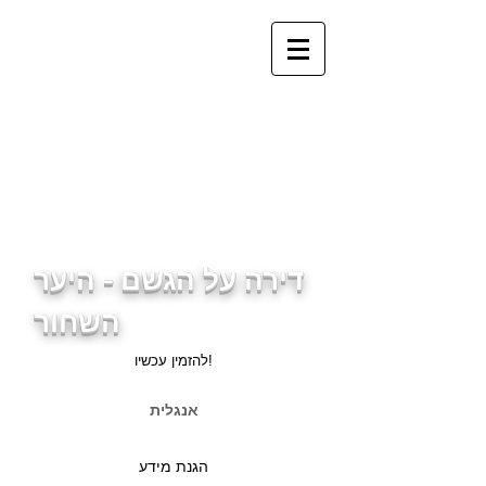
info@ferienwohnung.holiday
_cc781905-5cde-3194-
bb3b-
136bad5cf581d3cd5cf589d
3cd5cf589d3cf503d5cf589
d5cf589d3cf503d5cf59d5cf
59d3d5cf589d3cf59b3d5cf
589
דירה על הגשם - היער
השחור
להזמין עכשיו!
אנגלית
הגנת מידע