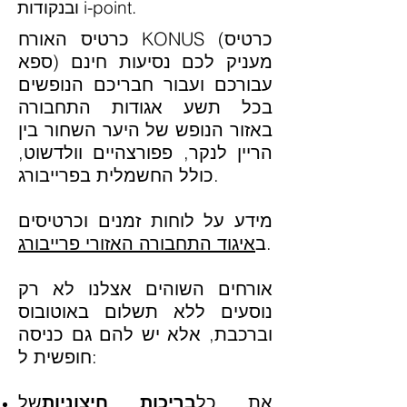
ובנקודות i-point.
כרטיס האורח KONUS (כרטיס
ספא) מעניק לכם נסיעות חינם
עבורכם ועבור חבריכם הנופשים
בכל תשע אגודות התחבורה
באזור הנופש של היער השחור בין
הריין לנקר, פפורצהיים וולדשוט,
כולל החשמלית בפרייבורג.
מידע על לוחות זמנים וכרטיסים
.
ב
איגוד התחבורה האזורי פרייבורג
אורחים השוהים אצלנו לא רק
נוסעים ללא תשלום באוטובוס
וברכבת, אלא יש להם גם כניסה
חופשית ל:
את כל
בריכות חיצוניות
של