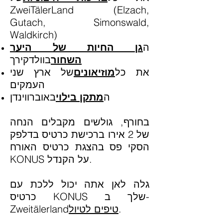
ZweiTälerLand (Elzach,
Gutach, Simonswald,
Waldkirch)
ה
גן החיות של היער
השחור
בוולדקירך
את כל
מוזיאונים
של ארץ שני
העמקים
ה
מתקן בילוי
באוברווינדן
בחורף, גולשים מקבלים הנחה
של 2 אירו ברכישת כרטיס בדלפק
הסקי פס בהצגת כרטיס האורח
KONUS על הקנדל.
גלה לאן אתה יכול ללכת עם
כרטיס KONUS שלך ב-
.
טיפים לטיול
Zweitälerland