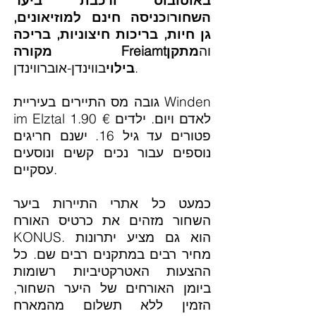
באוטובוס ורכבת ביער
השחור
ו
כניסה חינם למוזיאונים,
גן חיות, בריכות חיצוניות, בריכה
וה
מתקן
מקורה Freiamt
בווינדן-אוברווינדן.
בילוי
גובה מס התיירים בעיריית Winden
im Elztal 1.90 € לאדם ויום. ילדים
פטורים עד גיל 16. ישנם חריגים
נוספים עבור נכים קשים ונוסעים
עסקיים.
כמעט כל אתרי התיירות ביער
השחור מזהים את כרטיס האורח
KONUS. הוא גם מציע יתרונות
מחיר רבים במתקנים רבים שם. כל
ההצעות האטרקטיביות רשומות
ביומן האורחים של היער השחור,
הזמין ללא תשלום מהמארח