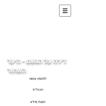
info@ferienwohnung.holiday
_cc781905-5cde-3194-
bb3b-
136bad5cf581d3cd5cf589d
3cd5cf589d3cf503d5cf589
d5cf589d3cf503d5cf59d5cf
59d3d5cf589d3cf59b3d5cf
589
דירה על הגשם - היער
השחור
להזמין עכשיו!
אנגלית
הגנת מידע