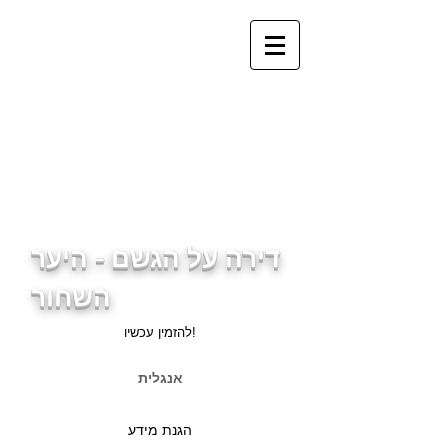
info@ferienwohnung.holiday
_cc781905-5cde-3194-
bb3b-
136bad5cf581d3cd5cf589d
3cd5cf589d3cf503d5cf589
d5cf589d3cf503d5cf59d5cf
59d3d5cf589d3cf59b3d5cf
589
דירה על הגשם - היער
השחור
להזמין עכשיו!
אנגלית
הגנת מידע