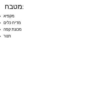
מטבח:
מקפיא
מדיח כלים
מכונת קפה
תנור
מיקרוגל
קולט אדים כלפי חוץ
קומקום
טוסטר
מספיק סירים
multiple pans
סכו"ם, צלחות, כוסות
חומר ניקוי
ייבוש מגבות
*בשל המיקום על הגבעה, ניתן להגיע לדירה
באמצעות מדרגות בלבד.