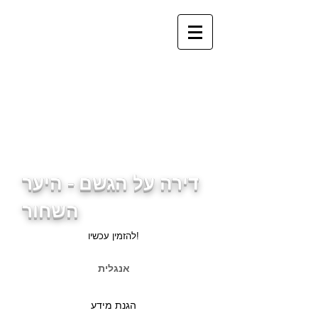
info@ferienwohnung.holiday
_cc781905-5cde-3194-
bb3b-
136bad5cf581d3cd5cf589d
3cd5cf589d3cf503d5cf589
d5cf589d3cf503d5cf59d5cf
59d3d5cf589d3cf59b3d5cf
589
דירה על הגשם - היער
השחור
להזמין עכשיו!
אנגלית
הגנת מידע