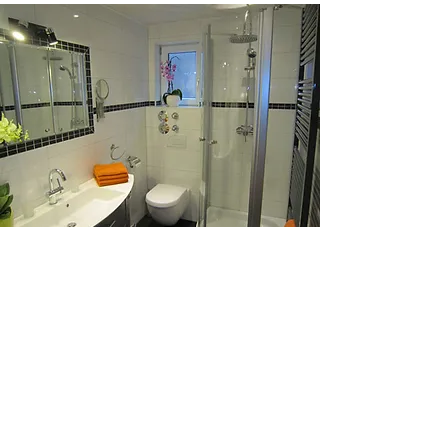
חדר האמבטיה
בחדר הרחצה מקלחת, שירותים, כיור,
מייבש שיער, מראה מגדלת, סבון, ג'ל
רחצה, רקמות פנים and towels
ומגבות רחצה. מראה גדולה, מספיק
מקום אחסון וחלון חיצוני. אגב, יש
שירותים נפרדים לאורחים.