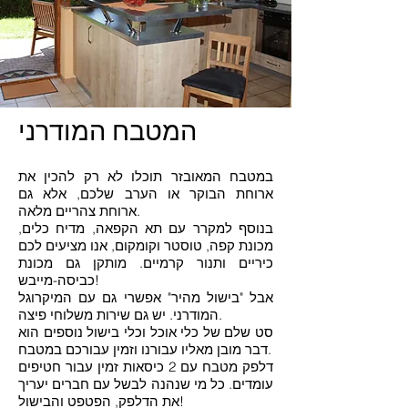
המטבח המודרני
במטבח המאובזר תוכלו לא רק להכין את
ארוחת הבוקר או הערב שלכם, אלא גם
ארוחת צהריים מלאה.
בנוסף למקרר עם תא הקפאה, מדיח כלים,
מכונת קפה, טוסטר וקומקום, אנו מציעים לכם
כיריים ותנור קרמיים. מותקן גם מכונת
כביסה-מייבש!
אבל "בישול מהיר" אפשרי גם עם המיקרוגל
המודרני. יש גם שירות משלוחי פיצה.
סט שלם של כלי אוכל וכלי בישול נוספים הוא
דבר מובן מאליו עבורנו וזמין עבורכם במטבח.
דלפק מטבח עם 2 כיסאות זמין עבור חטיפים
עומדים. כל מי שנהנה לבשל עם חברים יעריך
את הדלפק, הפטפט והבישול!